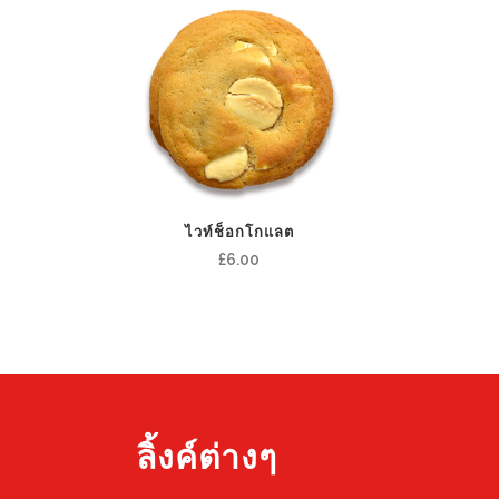
ไวท์ช็อกโกแลต
£
6.00
ลิ้งค์ต่างๆ