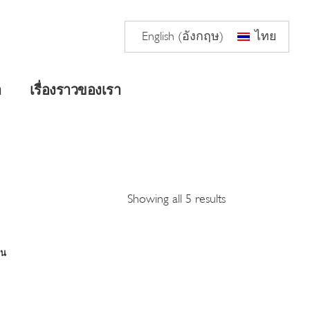
English
(
อังกฤษ
)
ไทย
า
เรื่องราวของเรา
Showing all 5 results
วน