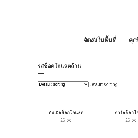
จัดส่งในพื้นที่
คุก
รสช็อคโกแลตล้วน
Default sorting
ดับเบิลช็อกโกแลต
ดาร์กช็อก
£
6.00
£
6.00