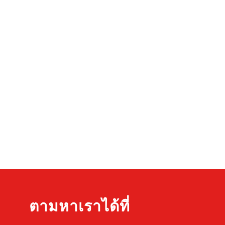
ตามหาเราได้ที่