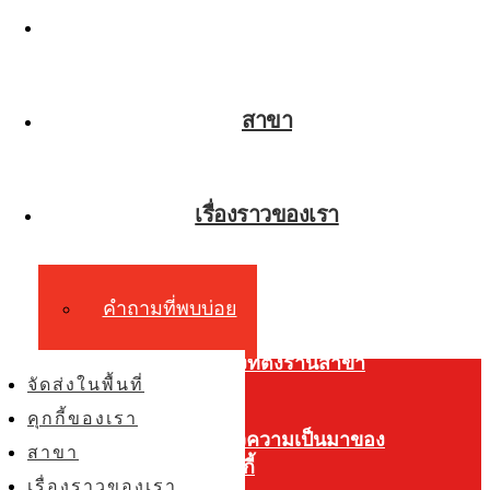
No Comments
Sorry, the comment form is closed at this time.
สาขา
ลิ้งค์ต่างๆ
เรื่องราวของเรา
คุกกี้แต่ละรสของเรา
รสช็อกโกแลตล้วน
รสช็อกโกแลตผสมอื่นๆ
คำถามที่พบบ่อย
ไม่มีช็อกโกแลต
ตำแหน่งที่ตั้งร้านสาขา
จัดส่งในพื้นที่
ต่างๆ
คุกกี้ของเรา
เรื่องราวความเป็นมาของ
สาขา
เบนส์คุกกี้
เรื่องราวของเรา