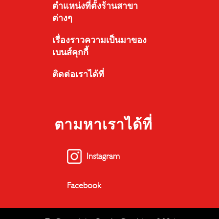
ตำแหน่งที่ตั้งร้านสาขา
ต่างๆ
เรื่องราวความเป็นมาของ
เบนส์คุกกี้
ติดต่อเราได้ที่
ตามหาเราได้ที่
Instagram
Facebook